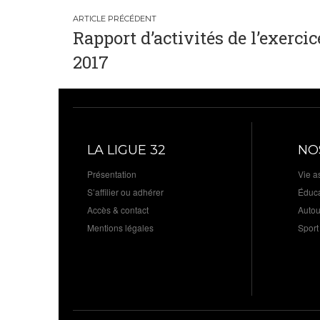
Navigation
Rapport d’activités de l’exercic
de
2017
l’article
LA LIGUE 32
NO
Présentation
Vie a
S’affilier ou adhérer
Éduca
Accès & contact
Autou
Mentions légales
Sport