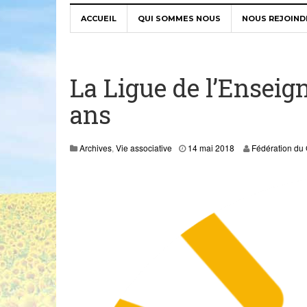
ACCUEIL
QUI SOMMES NOUS
NOUS REJOIND
La Ligue de l’Enseig
ans
0
Archives
,
Vie associative
14 mai 2018
Fédération du
5
J
a
n
,
2
0
2
1