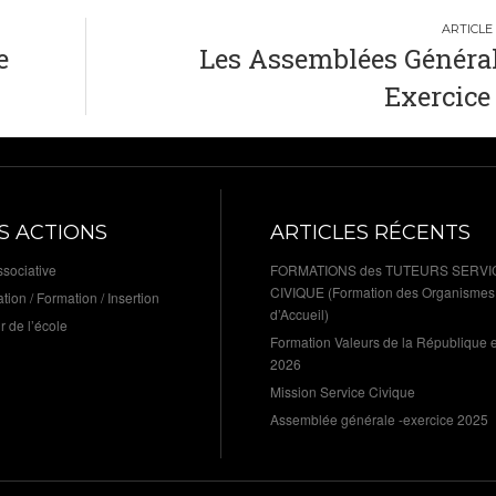
e
Les Assemblées Généra
Exercice
S ACTIONS
ARTICLES RÉCENTS
ssociative
FORMATIONS des TUTEURS SERVI
CIVIQUE (Formation des Organismes
tion / Formation / Insertion
d’Accueil)
r de l’école
Formation Valeurs de la République et
2026
Mission Service Civique
Assemblée générale -exercice 2025