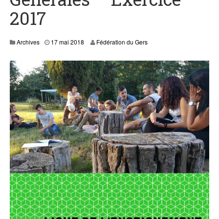
2017
0
Archives
17 mai 2018
Fédération du Gers
5
J
a
n
,
2
0
2
1