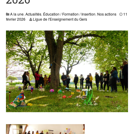
A la une
,
Actualités
,
Éducation / Formation / Insertion
,
Nos actions
11
0
février 2026
Ligue de l'Enseignement du Gers
2
A
v
r
,
2
0
2
6