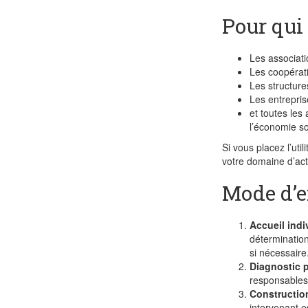
Pour qui
Les associat
Les coopérati
Les structure
Les entrepris
et toutes les 
l’économie so
Si vous placez l’ut
votre domaine d’acti
Mode d’
Accueil indi
détermination
si nécessaire
Diagnostic 
responsables 
Constructio
intervenant·e