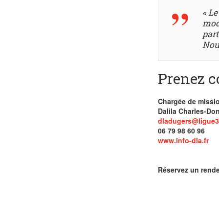
« Le
mod
part
Nou
Prenez c
Chargée de missi
Dalila Charles-Do
dladugers@ligue3
06 79 98 60 96
www.info-dla.fr
Réservez un rende