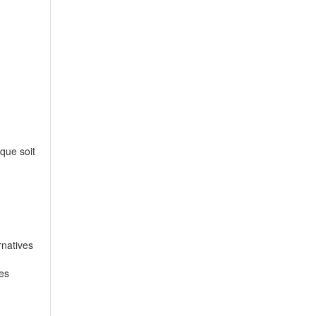
que soit
rnatives
les