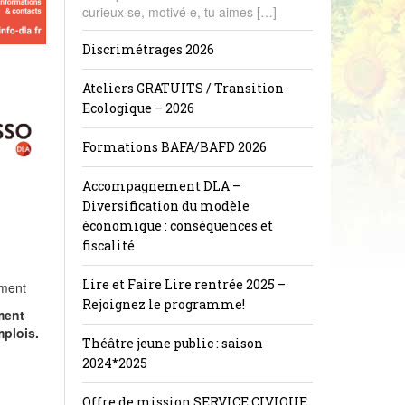
curieux·se, motivé·e, tu aimes […]
Discrimétrages 2026
Ateliers GRATUITS / Transition
Ecologique – 2026
Formations BAFA/BAFD 2026
Accompagnement DLA –
Diversification du modèle
économique : conséquences et
fiscalité
Lire et Faire Lire rentrée 2025 –
ement
Rejoignez le programme!
ment
mplois.
Théâtre jeune public : saison
2024*2025
Offre de mission SERVICE CIVIQUE