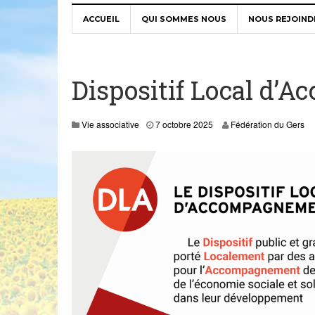
ACCUEIL
QUI SOMMES NOUS
NOUS REJOIND
Dispositif Local d’
1
Vie associative
7 octobre 2025
Fédération du Gers
9
F
é
v
,
2
0
2
6