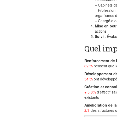
– Cabinets de
– Professionn
organismes d
– Chargé·e d
Mise en oeu
actions.
Suivi
: Évalu
Quel imp
Renforcement de l
82 %
pensent que le
Développement de 
54 %
ont développé 
Création et consol
+ 5,8%
d’effectif sa
existants
Amélioration de l
2/3
des structures o