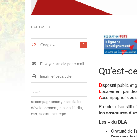
PARTAGER
Google+
0
Envoyer l'article par e-mail
Qu’est-c
Imprimer cet article
D
ispositif public et 
L
ocalement par des
TAGS
A
ccompagner des st
,
,
accompagnement
association
Premier dispositif
,
,
,
développement
dispositif
dla
les structures d’u
,
,
ess
social
stratégie
Les + du DLA
Gratuité de 