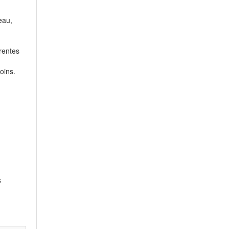
eau,
érentes
oins.
s