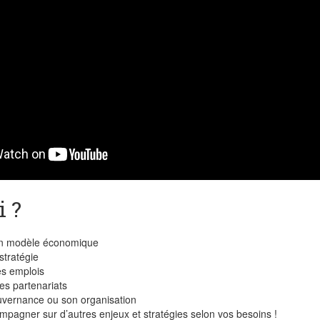
i ?
on modèle économique
stratégie
es emplois
es partenariats
uvernance ou son organisation
pagner sur d’autres enjeux et stratégies selon vos besoins !