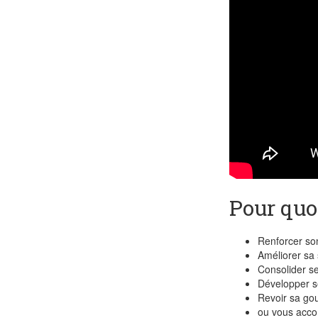
Pour quo
Renforcer s
Améliorer sa 
Consolider s
Développer s
Revoir sa go
ou vous accom