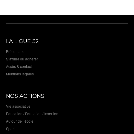
LA LIGUE 32
Présentation
S’affilier ou adhérer
Accès & contact
Mentions légales
NOS ACTIONS
Vie associative
Éducation / Formation / Insertion
Autour de l’école
Sport