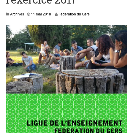
0
Archives
11 mai 2018
Fédération du Gers
5
J
a
n
,
2
0
2
1