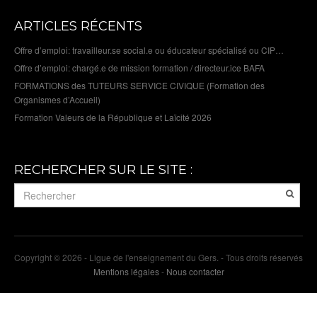
ARTICLES RÉCENTS
Offre d’emploi: travailleur.se social.e ou éducateur spécialisé ou CIP…
Offre d’emploi: chargé.e de mission formation / directeur.ice BAFA
FORMATIONS des TUTEURS SERVICE CIVIQUE (Formation des
Organismes d’Accueil)
Formation Valeurs de la République et Laïcité 2026
RECHERCHER SUR LE SITE :
Copyright © 2026 - Ligue de l'enseignement du Gers. - Tous droits réservés
Mentions légales
-
Nous contacter