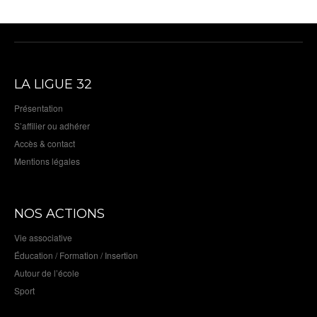
LA LIGUE 32
Présentation
S’affilier ou adhérer
Accès & contact
Mentions légales
NOS ACTIONS
Vie associative
Éducation / Formation / Insertion
Autour de l’école
Sport