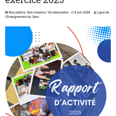
0
Nos actions
,
Nos missions
,
Vie associative
8 juin 2026
Ligue de
7
l'Enseignement du Gers
A
o
û
t
,
2
0
2
6