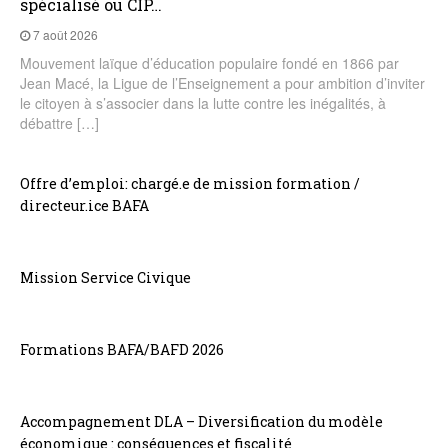
spécialisé ou CIP…
7 août 2026
Mouvement laïque d’éducation populaire fondé en 1866 par
Jean Macé, la Ligue de l’Enseignement a pour ambition d’inviter
le citoyen à s’associer dans la lutte contre les inégalités, à
débattre […]
Offre d’emploi: chargé.e de mission formation /
directeur.ice BAFA
Mission Service Civique
Formations BAFA/BAFD 2026
Accompagnement DLA – Diversification du modèle
économique : conséquences et fiscalité