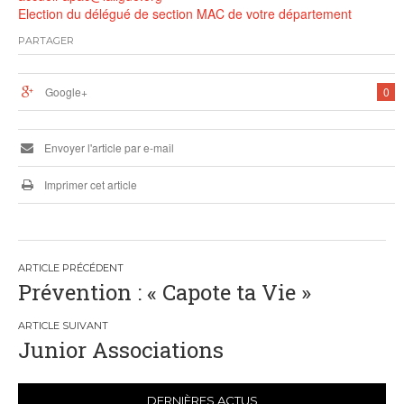
Election du délégué de section MAC de votre département
PARTAGER
Google+
0
Envoyer l'article par e-mail
Imprimer cet article
Navigation
Prévention : « Capote ta Vie »
de
l’article
Junior Associations
DERNIÈRES ACTUS