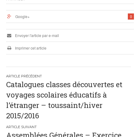
Google+
0
Envoyer l'article par e-mail
Imprimer cet article
Navigation
Catalogues classes découvertes et
de
voyages scolaires éducatifs à
l’article
l’étranger – toussaint/hiver
2015/2016
Assemblées Générales – Exercice