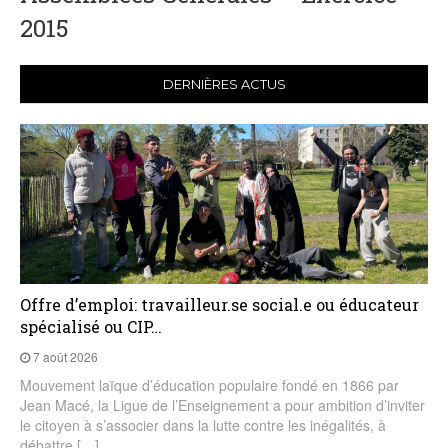
2015
DERNIÈRES ACTUS
Offre d’emploi: travailleur.se social.e ou éducateur
spécialisé ou CIP…
7 août 2026
Mouvement laïque d’éducation populaire fondé en 1866 par
Jean Macé, la Ligue de l’Enseignement a pour ambition d’inviter
le citoyen à s’associer dans la lutte contre les inégalités, à
débattre […]