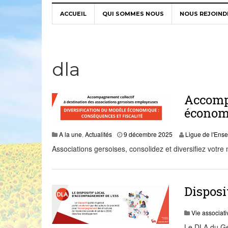
ACCUEIL
QUI SOMMES NOUS
NOUS REJOIND
dla
Accomp
économi
0
A la une
,
Actualités
9 décembre 2025
Ligue de l'Ens
9
Associations gersoises, consolidez et diversifiez vot
D
é
c
,
2
Disposi
0
2
5
Vie associati
Le DLA du Ger