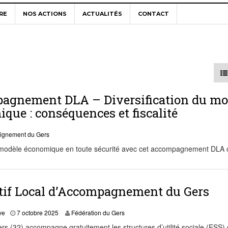
RE
NOS ACTIONS
ACTUALITÉS
CONTACT
agnement DLA – Diversification du mo
que : conséquences et fiscalité
eignement du Gers
re modèle économique en toute sécurité avec cet accompagnement DLA co
tif Local d’Accompagnement du Gers
1
ve
7 octobre 2025
Fédération du Gers
9
s (32) accompagne gratuitement les structures d’utilité sociale (ESS) 